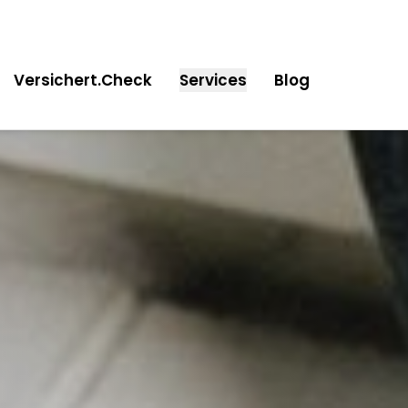
Springe zur Hauptnavigat
Springe zum Inhalt
Springe zum Footer
Versichert.Check
Services
Blog