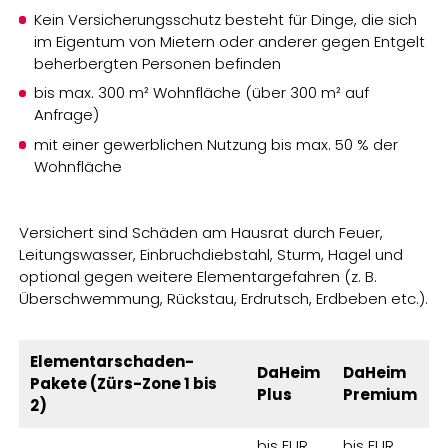
Kein Versicherungsschutz besteht für Dinge, die sich
im Eigentum von Mietern oder anderer gegen Entgelt
beherbergten Personen befinden
bis max. 300 m² Wohnfläche (über 300 m² auf
Anfrage)
mit einer gewerblichen Nutzung bis max. 50 % der
Wohnfläche
Versichert sind Schäden am Hausrat durch Feuer,
Leitungswasser, Einbruchdiebstahl, Sturm, Hagel und
optional gegen weitere Elementargefahren (z. B.
Überschwemmung, Rückstau, Erdrutsch, Erdbeben etc.).
Elementarschaden-
DaHeim
DaHeim
Pakete (Zürs-Zone 1 bis
Plus
Premium
2)
bis EUR
bis EUR