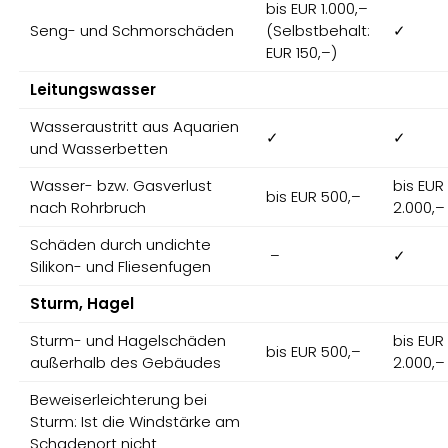
bis EUR 1.000,–
Seng- und Schmorschäden
(Selbstbehalt:
✓
EUR 150,–)
Leitungswasser
Wasseraustritt aus Aquarien
✓
✓
und Wasserbetten
Wasser- bzw. Gasverlust
bis EUR
bis EUR 500,–
nach Rohrbruch
2.000,–
Schäden durch undichte
–
✓
Silikon- und Fliesenfugen
Sturm, Hagel
Sturm- und Hagelschäden
bis EUR
bis EUR 500,–
außerhalb des Gebäudes
2.000,–
Beweiserleichterung bei
Sturm: Ist die Windstärke am
Schadenort nicht