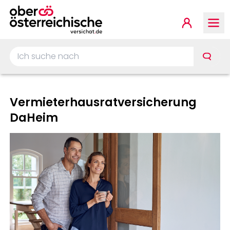
Springe zur Hauptnavigat
Springe zum Inhalt
Springe zum Footer
Kundenp
Ich suche nach …
Vermieterhausratversicherung
DaHeim